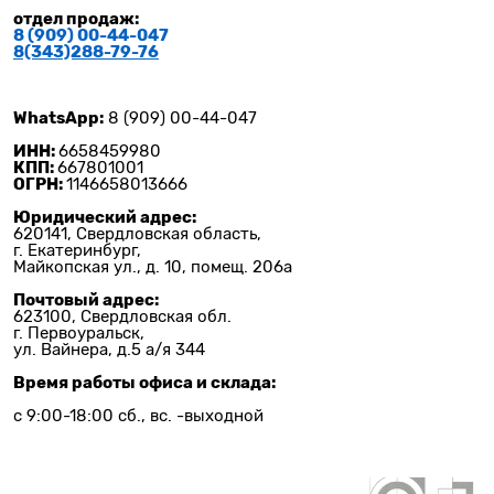
отдел продаж:
8 (909) 00-44-047
8(343)288-79-
76
WhatsApp:
8 (909) 00-44-047
ИНН:
6658459980
КПП:
667801001
ОГРН:
1146658013666
Юридический адрес:
620141, Свердловская область,
г. Екатеринбург,
Майкопская ул., д. 10, помещ. 206а
Почтовый адрес:
623100, Свердловская обл.
г. Первоуральск,
ул. Вайнера, д.5 а/я 344
Время работы офиса и склада:
с 9:00-18:00 сб., вс. -выходной